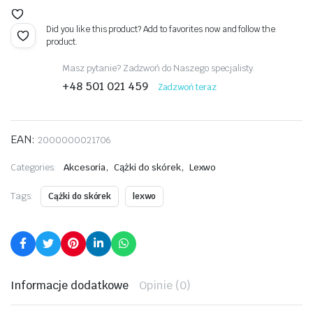
Did you like this product? Add to favorites now and follow the
product.
Masz pytanie? Zadzwoń do Naszego specjalisty.
+48 501 021 459
Zadzwoń teraz
EAN:
2000000021706
,
,
Categories:
Akcesoria
Cążki do skórek
Lexwo
Tags:
Cążki do skórek
lexwo
Informacje dodatkowe
Opinie (0)