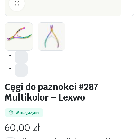
awiczki
Cęgi do paznokci #287
Multikolor – Lexwo
W magazynie
60,00
zł