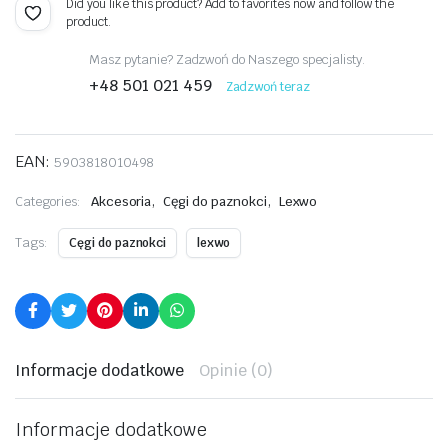
Did you like this product? Add to favorites now and follow the
product.
Masz pytanie? Zadzwoń do Naszego specjalisty.
+48 501 021 459
Zadzwoń teraz
EAN:
5903818010498
,
,
Categories:
Akcesoria
Cęgi do paznokci
Lexwo
Tags:
Cęgi do paznokci
lexwo
Informacje dodatkowe
Opinie (0)
Informacje dodatkowe