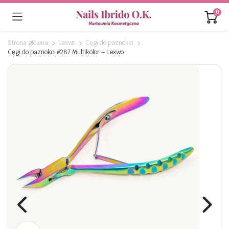
0
Strona główna
Lexwo
Cęgi do paznokci
Cęgi do paznokci #287 Multikolor – Lexwo