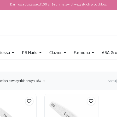
Darmowa dostawa od 100 zł. 14 dni na zwrot wszystkich produktów.
 Nessa
PB Nails
Clavier
Farmona
ABA Gr
etlanie wszystkich wyników: 2
Sortuj