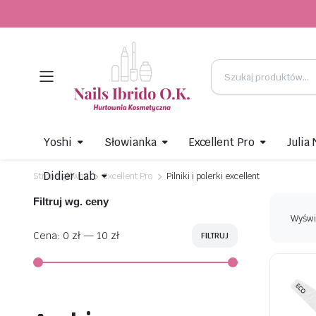
Yoshi
Słowianka
Excellent Pro
Julia
Didier Lab
Strona główna
Excellent Pro
Pilniki i polerki excellent
Filtruj wg. ceny
Wyświ
Cena:
0 zł
—
10 zł
FILTRUJ
Cena
Cena
min
max