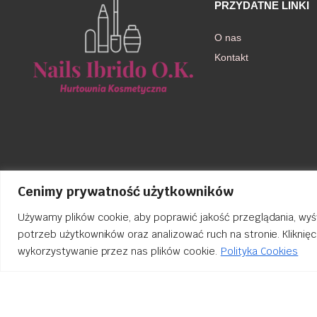
PRZYDATNE LINKI
O nas
Kontakt
Cenimy prywatność użytkowników
Używamy plików cookie, aby poprawić jakość przeglądania, wyś
potrzeb użytkowników oraz analizować ruch na stronie. Kliknię
wykorzystywanie przez nas plików cookie.
Polityka Cookies
Order Tracking
nailsibrido.pl Copyright © 2024
BSK Media
– Part of
BSK Group
. All 