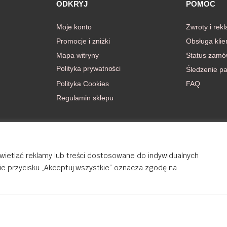
ODKRYJ
POMOC
Moje konto
Zwroty i rek
Promocje i zniżki
Obsługa klie
Mapa witryny
Status zamó
Polityka prywatności
Śledzenie pa
Polityka Cookies
FAQ
Regulamin sklepu
wietlać reklamy lub treści dostosowane do indywidualnych
cie przycisku „Akceptuj wszystkie” oznacza zgodę na
rights reserved.