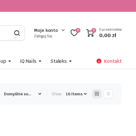
0 przedmiotów
Moje konto
0
0
0,00
zł
Zaloguj Się
oup
IQ Nails
Staleks
Kontakt
:
Show: