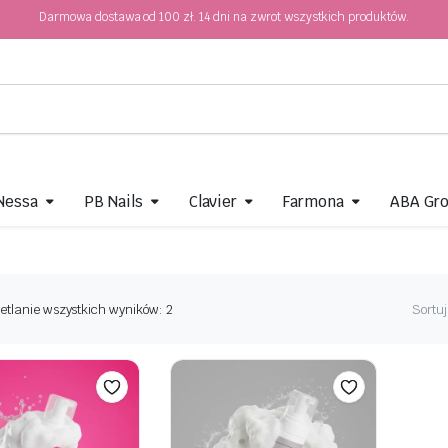
Darmowa dostawa od 100 zł. 14 dni na zwrot wszystkich produktów.
 Nessa
PB Nails
Clavier
Farmona
ABA Gr
etlanie wszystkich wyników: 2
Sortuj