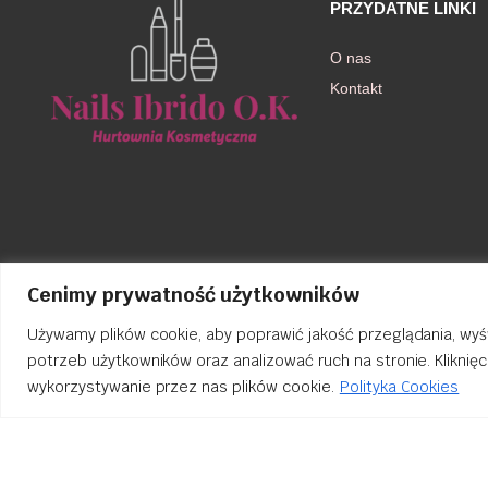
PRZYDATNE LINKI
O nas
Kontakt
Cenimy prywatność użytkowników
Używamy plików cookie, aby poprawić jakość przeglądania, wyś
potrzeb użytkowników oraz analizować ruch na stronie. Kliknię
wykorzystywanie przez nas plików cookie.
Polityka Cookies
Order Tracking
nailsibrido.pl Copyright © 2024
BSK Media
– Part of
BSK Group
. All 