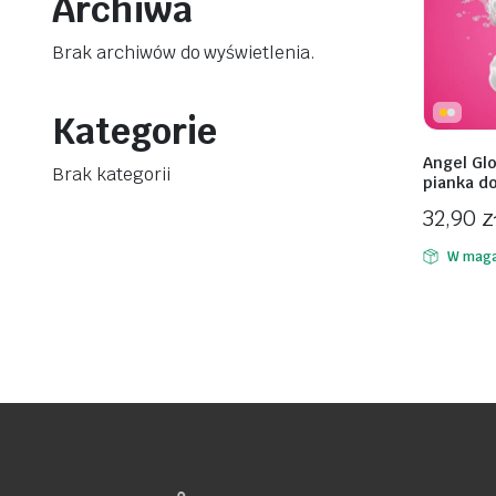
Archiwa
Brak archiwów do wyświetlenia.
Kategorie
awiczki
Angel Gl
Brak kategorii
pianka do
32,90
z
W maga