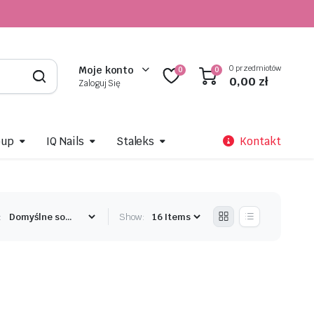
0 przedmiotów
Moje konto
0
0
0,00
zł
Zaloguj Się
oup
IQ Nails
Staleks
Kontakt
:
Show: