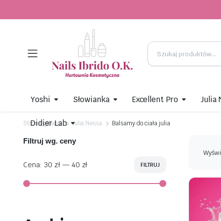
Yoshi
Słowianka
Excellent Pro
Julia
Didier Lab
Strona główna
Julia Nessa
Balsamy do ciała julia
Filtruj wg. ceny
Wyświ
Cena:
30 zł
—
40 zł
FILTRUJ
Cena
Cena
min
max