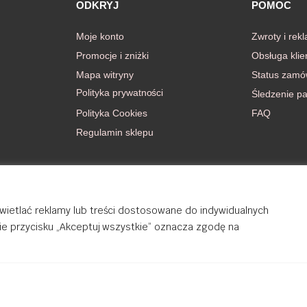
ODKRYJ
POMOC
Moje konto
Zwroty i rek
Promocje i zniżki
Obsługa klie
Mapa witryny
Status zamó
Polityka prywatności
Śledzenie pa
Polityka Cookies
FAQ
Regulamin sklepu
wietlać reklamy lub treści dostosowane do indywidualnych
cie przycisku „Akceptuj wszystkie” oznacza zgodę na
rights reserved.