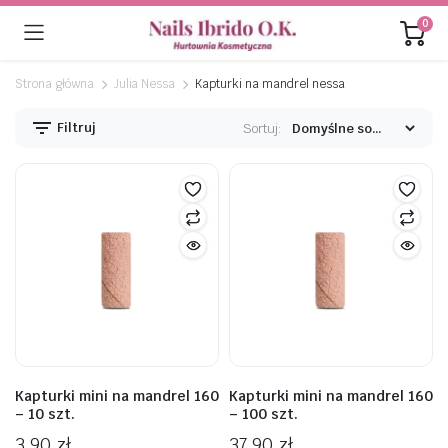
0
Strona główna
Julia Nessa
Kapturki na mandrel nessa
Filtruj
Sortuj:
na
na
n
x
Kapturki mini na mandrel 160
Kapturki mini na mandrel 160
– 10 szt.
– 100 szt.
3,90
zł
37,90
zł