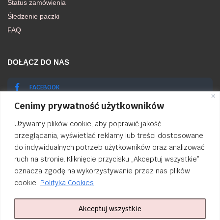
Status zamówienia
Śledzenie paczki
FAQ
DOŁĄCZ DO NAS
FACEBOOK
Cenimy prywatność użytkowników
INSTAGRAM
Używamy plików cookie, aby poprawić jakość
przeglądania, wyświetlać reklamy lub treści dostosowane
do indywidualnych potrzeb użytkowników oraz analizować
ruch na stronie. Kliknięcie przycisku „Akceptuj wszystkie”
Order Tracking
oznacza zgodę na wykorzystywanie przez nas plików
cookie.
Polityka Cookies
nailsibrido.pl Copyright © 2024
BSK Media
– Part of
BSK Group
. All
rights reserved.
Akceptuj wszystkie