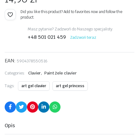
Did you like this product? Add to favorites now and follow the
product.
Masz pytanie? Zadzwoń do Naszego specjalisty.
+48 501 021 459
Zadzwoń teraz
EAN:
5904378550516
,
Categories:
Clavier
Paint żele clavier
Tags:
art gel clavier
art gel princess
Opis