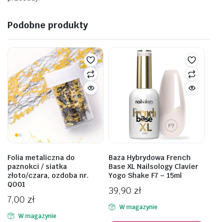
Podobne produkty
Folia metaliczna do
Baza Hybrydowa French
paznokci / siatka
Base XL Nailsology Clavier
złoto/czara, ozdoba nr.
Yogo Shake F7 – 15ml
QO01
39,90
zł
7,00
zł
W magazynie
W magazynie