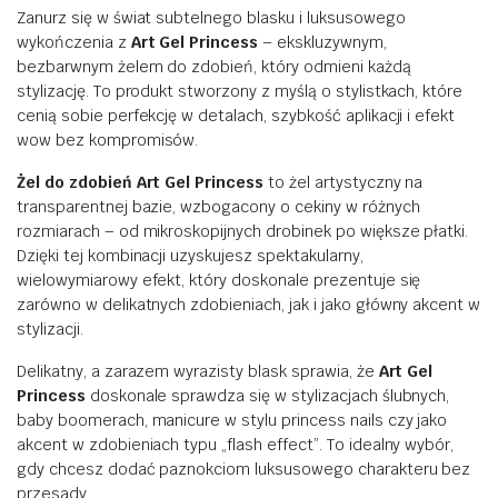
Zanurz się w świat subtelnego blasku i luksusowego
wykończenia z
Art Gel Princess
– ekskluzywnym,
bezbarwnym żelem do zdobień, który odmieni każdą
stylizację. To produkt stworzony z myślą o stylistkach, które
cenią sobie perfekcję w detalach, szybkość aplikacji i efekt
wow bez kompromisów.
Żel do zdobień Art Gel Princess
to żel artystyczny na
transparentnej bazie, wzbogacony o cekiny w różnych
rozmiarach – od mikroskopijnych drobinek po większe płatki.
Dzięki tej kombinacji uzyskujesz spektakularny,
wielowymiarowy efekt, który doskonale prezentuje się
zarówno w delikatnych zdobieniach, jak i jako główny akcent w
stylizacji.
Delikatny, a zarazem wyrazisty blask sprawia, że
Art Gel
Princess
doskonale sprawdza się w stylizacjach ślubnych,
baby boomerach, manicure w stylu princess nails czy jako
akcent w zdobieniach typu „flash effect”. To idealny wybór,
gdy chcesz dodać paznokciom luksusowego charakteru bez
przesady.