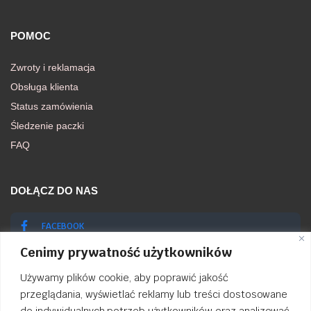
POMOC
Zwroty i reklamacja
Obsługa klienta
Status zamówienia
Śledzenie paczki
FAQ
DOŁĄCZ DO NAS
FACEBOOK
Cenimy prywatność użytkowników
INSTAGRAM
Używamy plików cookie, aby poprawić jakość
przeglądania, wyświetlać reklamy lub treści dostosowane
do indywidualnych potrzeb użytkowników oraz analizować