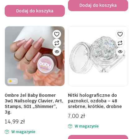
Dodaj do koszyka
Dodaj do koszyka
Ombre żel Baby Boomer
Nitki holograficzne do
3w1 Nailsology Clavier, Art,
paznokci, ozdoba – 48
Stamps, S01 „Shimmer”,
srebrne, krótkie, drobne
3g.
7,00
zł
14,99
zł
W magazynie
W magazynie