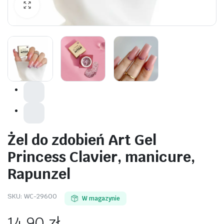
awiczki
Żel do zdobień Art Gel
Princess Clavier, manicure,
Rapunzel
SKU:
WC-29600
W magazynie
14,90
zł