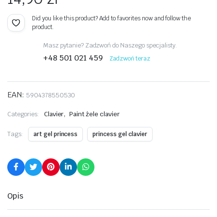
Did you like this product? Add to favorites now and follow the
product.
Masz pytanie? Zadzwoń do Naszego specjalisty.
+48 501 021 459
Zadzwoń teraz
EAN:
5904378550530
,
Categories:
Clavier
Paint żele clavier
Tags:
art gel princess
princess gel clavier
Opis