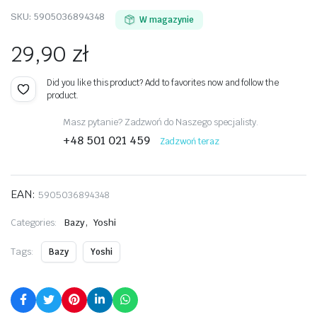
SKU:
5905036894348
W magazynie
29,90
zł
Did you like this product? Add to favorites now and follow the
product.
Masz pytanie? Zadzwoń do Naszego specjalisty.
+48 501 021 459
Zadzwoń teraz
EAN:
5905036894348
,
Categories:
Bazy
Yoshi
Tags:
Bazy
Yoshi