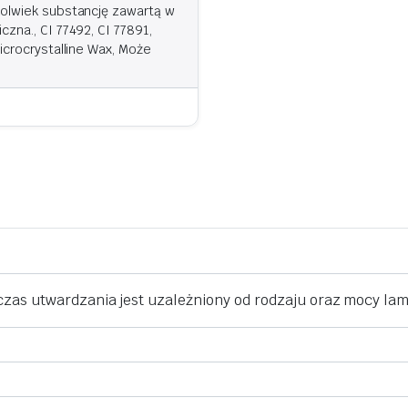
kolwiek substancję zawartą w
zna., CI 77492, CI 77891,
icrocrystalline Wax, Może
 czas utwardzania jest uzależniony od rodzaju oraz mocy la