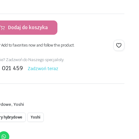
Dodaj do koszyka
? Add to favorites now and follow the product.
e? Zadzwoń do Naszego specjalisty.
1 021 459
Zadzwoń teraz
,
rydowe
Yoshi
ry hybrydowe
Yoshi