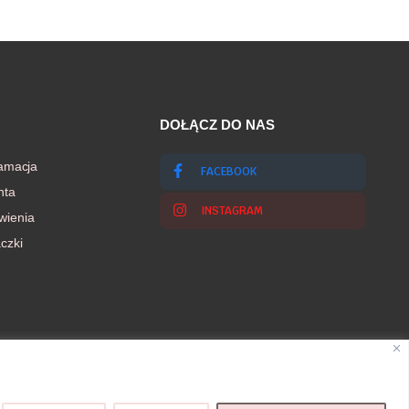
DOŁĄCZ DO NAS
lamacja
FACEBOOK
nta
INSTAGRAM
wienia
czki