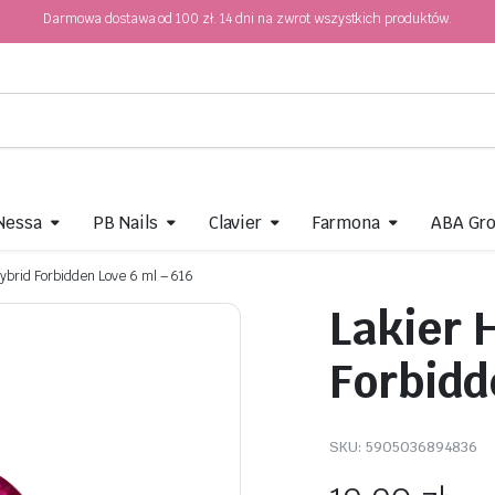
Darmowa dostawa od 100 zł. 14 dni na zwrot wszystkich produktów.
 Nessa
PB Nails
Clavier
Farmona
ABA Gr
ybrid Forbidden Love 6 ml – 616
Lakier 
Forbidd
SKU:
5905036894836