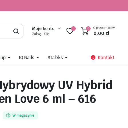
0 przedmiotów
Moje konto
0
0,00
zł
Zaloguj Się
oup
IQ Nails
Staleks
Kontakt
Hybrydowy UV Hybrid
en Love 6 ml – 616
W magazynie