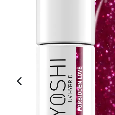
awiczki