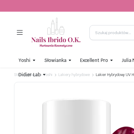
Yoshi
Słowianka
Excellent Pro
Julia
Didier Lab
Strona główna
Yoshi
Lakiery hybrydowe
Lakier Hybrydowy UV H