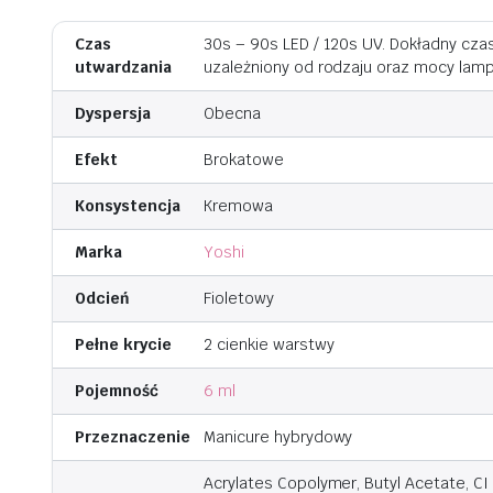
Czas
30s – 90s LED / 120s UV. Dokładny cza
utwardzania
uzależniony od rodzaju oraz mocy lamp
Dyspersja
Obecna
Efekt
Brokatowe
Konsystencja
Kremowa
Marka
Yoshi
Odcień
Fioletowy
Pełne krycie
2 cienkie warstwy
Pojemność
6 ml
Przeznaczenie
Manicure hybrydowy
Acrylates Copolymer, Butyl Acetate, CI 