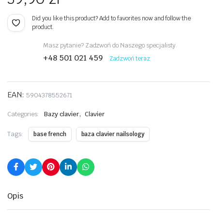
Did you like this product? Add to favorites now and follow the
product.
Masz pytanie? Zadzwoń do Naszego specjalisty.
+48 501 021 459
Zadzwoń teraz
EAN:
5904378552671
,
Categories:
Bazy clavier
Clavier
Tags:
base french
baza clavier nailsology
Opis