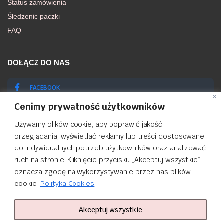
Status zamówienia
Śledzenie paczki
FAQ
DOŁĄCZ DO NAS
FACEBOOK
Cenimy prywatność użytkowników
INSTAGRAM
Używamy plików cookie, aby poprawić jakość
przeglądania, wyświetlać reklamy lub treści dostosowane
do indywidualnych potrzeb użytkowników oraz analizować
ruch na stronie. Kliknięcie przycisku „Akceptuj wszystkie”
Order Tracking
oznacza zgodę na wykorzystywanie przez nas plików
cookie.
Polityka Cookies
nailsibrido.pl Copyright © 2024
BSK Media
– Part of
BSK Group
. All
rights reserved.
Akceptuj wszystkie