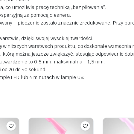
na, co umożliwia pracę techniką „bez piłowania”.
yspersyjną za pomocą cleanera.
chowany – pieczenie zostało znacznie zredukowane. Przy b
warstwie, dzięki swojej wysokiej twardości.
ię w niższych warstwach produktu, co doskonale wzmacnia n
, którą można jeszcze zwiększyć, stosując odpowiednio dob
utwardzenie to 0,5 mm, maksymalna – 1,5 mm.
i od 20 do 40 sekund.
mpie LED lub 4 minutach w lampie UV.