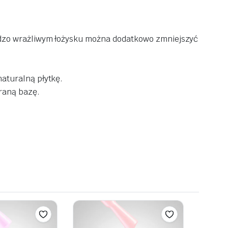
ardzo wrażliwym łożysku można dodatkowo zmniejszyć
aturalną płytkę.
raną bazę.