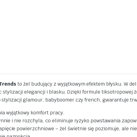
 Trends
to żel budujący z wyjątkowym efektem błysku. W del
 stylizacji elegancji i blasku. Dzięki formule tiksotropowej 
stylizacji glamour, babyboomer czy french, gwarantuje trwa
ia wyjątkowy komfort pracy.
ynnie i nie rozchyla, co eliminuje ryzyko powstawania zapow
ęcie powierzchniowe – żel świetnie się poziomuje, ale nie sp
ie paznokcia.