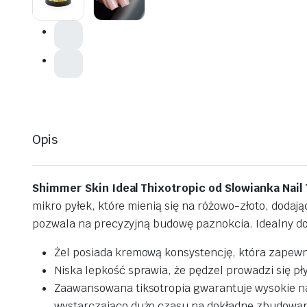
Opis
Shimmer Skin Ideal Thixotropic od Slowianka Nail
mikro pyłek, które mienią się na różowo-złoto, dodając
pozwala na precyzyjną budowę paznokcia. Idealny do 
Żel posiada kremową konsystencję, która zapewn
Niska lepkość sprawia, że pędzel prowadzi się pł
Zaawansowana tiksotropia gwarantuje wysokie napi
wystarczająco dużo czasu na dokładne zbudowan