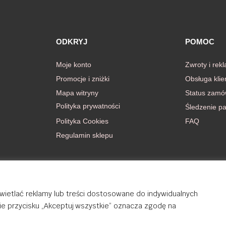
ODKRYJ
POMOC
Moje konto
Zwroty i rek
Promocje i zniżki
Obsługa klie
Mapa witryny
Status zamó
Polityka prywatności
Śledzenie pa
Polityka Cookies
FAQ
Regulamin sklepu
wietlać reklamy lub treści dostosowane do indywidualnych
cie przycisku „Akceptuj wszystkie” oznacza zgodę na