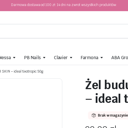
Darmowa dostawa od 100 zł. 14 dni na zwrot wszystkich produktów.
 Nessa
PB Nails
Clavier
Farmona
ABA Gr
SKIN – ideal tixotropic 50g
Żel bu
– ideal 
Brak w magazynie