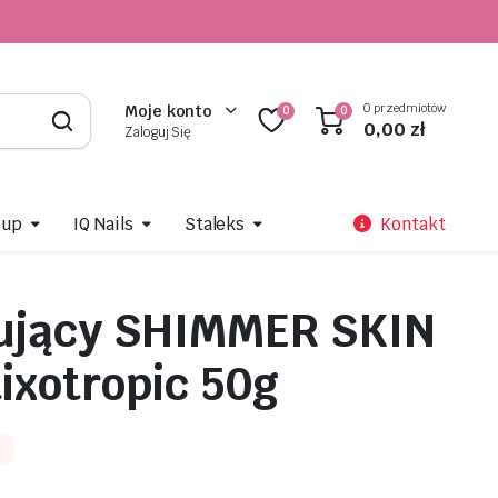
0 przedmiotów
Moje konto
0
0
0,00
zł
Zaloguj Się
oup
IQ Nails
Staleks
Kontakt
dujący SHIMMER SKIN
tixotropic 50g