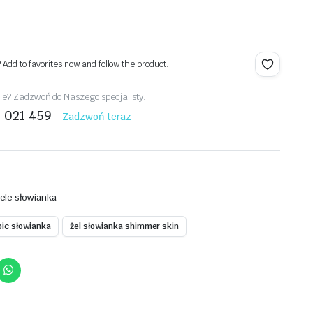
? Add to favorites now and follow the product.
e? Zadzwoń do Naszego specjalisty.
1 021 459
Zadzwoń teraz
ele słowianka
opic słowianka
żel słowianka shimmer skin