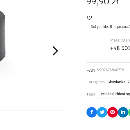
99,90
zł
Did you like this product
Masz pytani
+48 50
EAN:
5907674848776
,
Categories:
Słowianka
Ż
Tags:
żel ideal thixotr