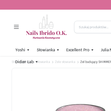
Yoshi
Słowianka
Excellent Pro
Julia
Didier Lab
Strona główna
Słowianka
Żele słowianka
Żel budujący SHIMMER 