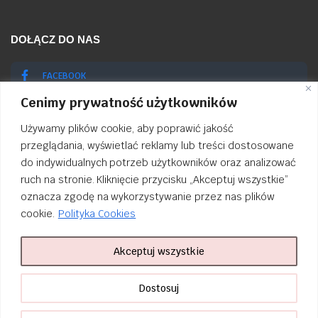
DOŁĄCZ DO NAS
FACEBOOK
Cenimy prywatność użytkowników
INSTAGRAM
Używamy plików cookie, aby poprawić jakość
przeglądania, wyświetlać reklamy lub treści dostosowane
do indywidualnych potrzeb użytkowników oraz analizować
ruch na stronie. Kliknięcie przycisku „Akceptuj wszystkie”
Order Tracking
oznacza zgodę na wykorzystywanie przez nas plików
cookie.
Polityka Cookies
nailsibrido.pl Copyright © 2024
BSK Media
– Part of
BSK Group
. All
rights reserved.
Akceptuj wszystkie
Dostosuj