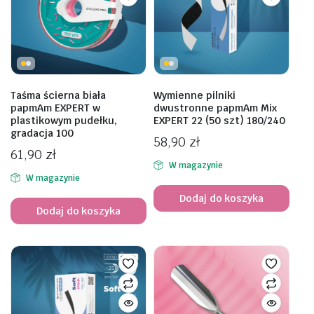
Taśma ścierna biała
Wymienne pilniki
papmAm EXPERT w
dwustronne papmAm Mix
plastikowym pudełku,
EXPERT 22 (50 szt) 180/240
gradacja 100
58,90
zł
61,90
zł
W magazynie
W magazynie
Dodaj do koszyka
Dodaj do koszyka