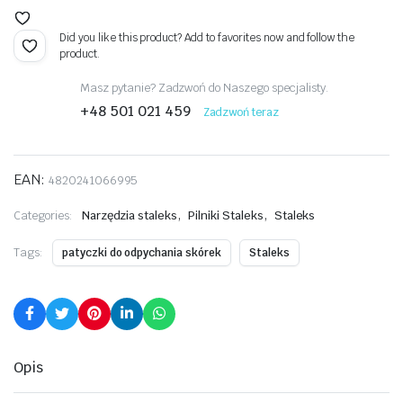
Did you like this product? Add to favorites now and follow the
product.
Masz pytanie? Zadzwoń do Naszego specjalisty.
+48 501 021 459
Zadzwoń teraz
EAN:
4820241066995
,
,
Categories:
Narzędzia staleks
Pilniki Staleks
Staleks
Tags:
patyczki do odpychania skórek
Staleks
Opis