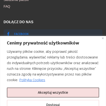
FAQ
DOŁĄCZ DO NAS
FACEBOOK
Cenimy prywatność użytkowników
INSTAGRAM
Używamy plików cookie, aby poprawić jakość
przeglądania, wyświetlać reklamy lub treści dostosowane
do indywidualnych potrzeb użytkowników oraz analizować
ruch na stronie. Kliknięcie przycisku „Akceptuj wszystkie”
Order Tracking
oznacza zgodę na wykorzystywanie przez nas plików
cookie.
Polityka Cookies
nailsibrido.pl Copyright © 2024
BSK Media
– Part of
BSK Group
. All
rights reserved.
Akceptuj wszystkie
Dostosuj