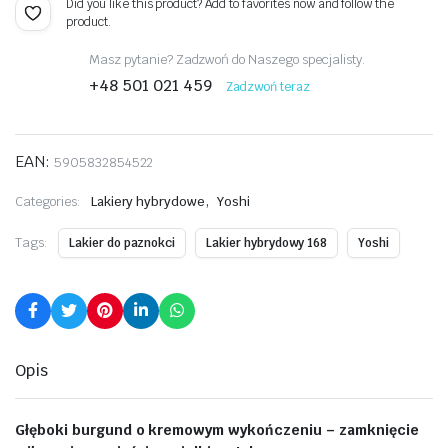
Did you like this product? Add to favorites now and follow the
product.
Masz pytanie? Zadzwoń do Naszego specjalisty.
+48 501 021 459
Zadzwoń teraz
EAN:
5905832854522
,
Categories:
Lakiery hybrydowe
Yoshi
Tags:
Lakier do paznokci
Lakier hybrydowy 168
Yoshi
Opis
Głęboki burgund o kremowym wykończeniu – zamknięcie