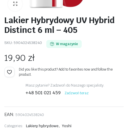
Lakier Hybrydowy UV Hybrid
Distinct 6 ml – 405
awiczki
SKU:
5904024538240
W magazynie
19,90
zł
Did you like this product? Add to favorites now and follow the
product.
Masz pytanie? Zadzwoń do Naszego specjalisty.
+48 501 021 459
Zadzwoń teraz
EAN:
5904024538240
,
Categories:
Lakiery hybrydowe
Yoshi