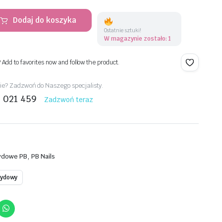
Dodaj do koszyka
Ostatnie sztuki!
W magazynie zostało: 1
? Add to favorites now and follow the product.
e? Zadzwoń do Naszego specjalisty.
1 021 459
Zadzwoń teraz
,
rydowe PB
PB Nails
brydowy