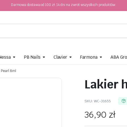
Darmowa dostawa od 100 zł. 14 dni na zwrot wszystkich produktów.
 Nessa
PB Nails
Clavier
Farmona
ABA Gr
 Pearl 8ml
Lakier 
SKU:
WC-31655
36,90
zł