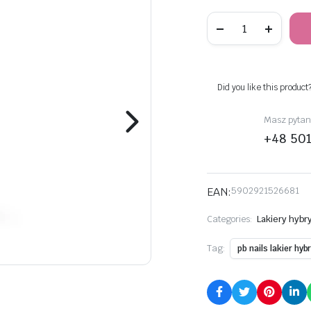
Lakier
hybrydowy
Pearl
8ml
sztuk
Did you like this product
Masz pytani
+48 50
EAN:
5902921526681
Categories:
Lakiery hyb
Tag:
pb nails lakier hy