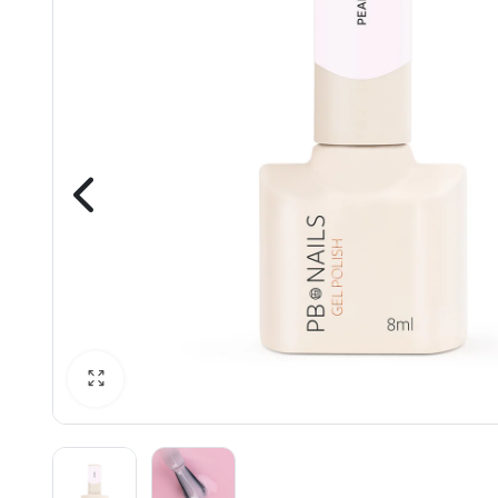
awiczki