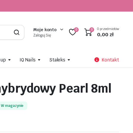
0 przedmiotów
Moje konto
0
0
0,00
zł
Zaloguj Się
oup
IQ Nails
Staleks
Kontakt
hybrydowy Pearl 8ml
W magazynie