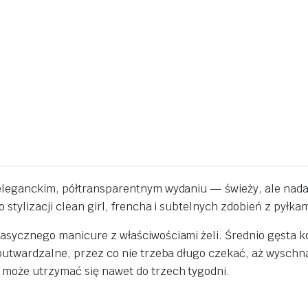
 eleganckim, półtransparentnym wydaniu — świeży, ale nada
 stylizacji clean girl, frencha i subtelnych zdobień z pyłk
asycznego manicure z właściwościami żeli. Średnio gęsta ko
outwardzalne, przez co nie trzeba długo czekać, aż wyschną
 może utrzymać się nawet do trzech tygodni.