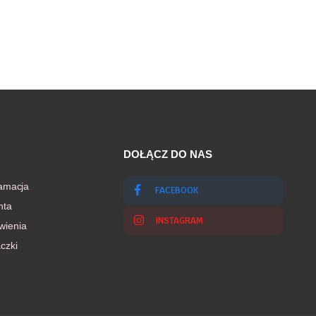
DOŁĄCZ DO NAS
lamacja
FACEBOOK
nta
INSTAGRAM
wienia
czki