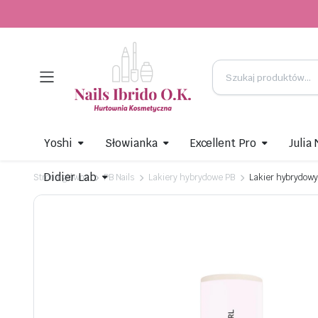
Yoshi
Słowianka
Excellent Pro
Julia
Didier Lab
Strona główna
PB Nails
Lakiery hybrydowe PB
Lakier hybrydowy