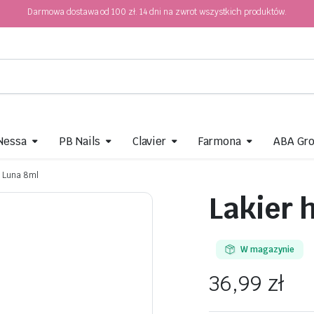
Darmowa dostawa od 100 zł. 14 dni na zwrot wszystkich produktów.
 Nessa
PB Nails
Clavier
Farmona
ABA Gr
y Luna 8ml
Lakier 
W magazynie
36,99
zł