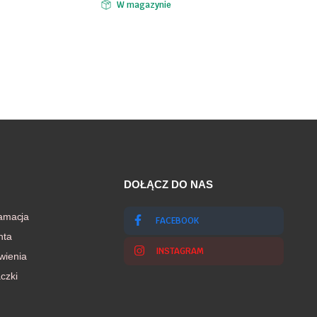
W magazynie
DOŁĄCZ DO NAS
lamacja
FACEBOOK
nta
INSTAGRAM
wienia
czki