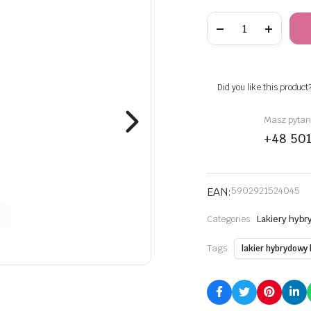
Lakier
hybrydowy
Luna
8ml
sztuk
Did you like this product
Masz pytani
+48 50
EAN:
5902921524045
Categories:
Lakiery hyb
Tags:
lakier hybrydowy 