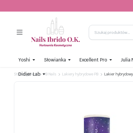
Yoshi
Słowianka
Excellent Pro
Julia
Didier Lab
Strona główna
PB Nails
Lakiery hybrydowe PB
Lakier hybrydow