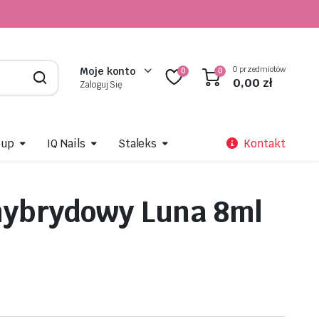
0 przedmiotów
Moje konto
0
0
0,00
zł
Zaloguj Się
oup
IQ Nails
Staleks
Kontakt
hybrydowy Luna 8ml