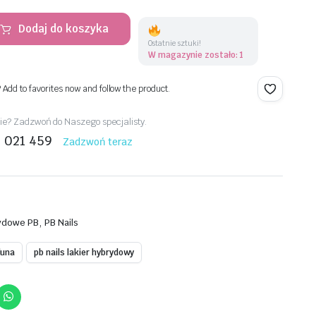
Dodaj do koszyka
Ostatnie sztuki!
W magazynie zostało: 1
? Add to favorites now and follow the product.
e? Zadzwoń do Naszego specjalisty.
1 021 459
Zadzwoń teraz
,
rydowe PB
PB Nails
luna
pb nails lakier hybrydowy