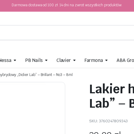
Darmowa dostawa od 100 zł. 14 dni na zwrot wszystkich produktów.
 Nessa
PB Nails
Clavier
Farmona
ABA Gr
hybrydowy „Didier Lab” – Brillant – No3 – 8ml
Lakier 
Lab” – B
SKU:
3760247809343