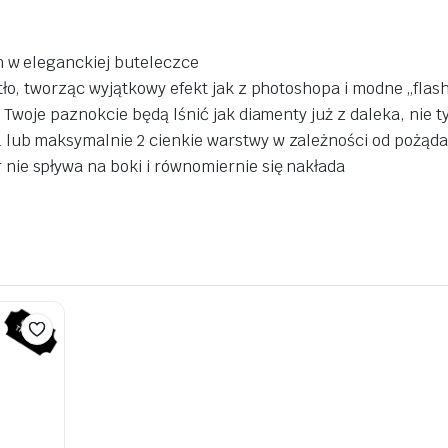
h w eleganckiej buteleczce
tło, tworząc wyjątkowy efekt jak z photoshopa i modne „flash
 Twoje paznokcie będą lśnić jak diamenty już z daleka, nie t
1 lub maksymalnie 2 cienkie warstwy w zależności od pożąd
r
nie spływa na boki i równomiernie się nakłada