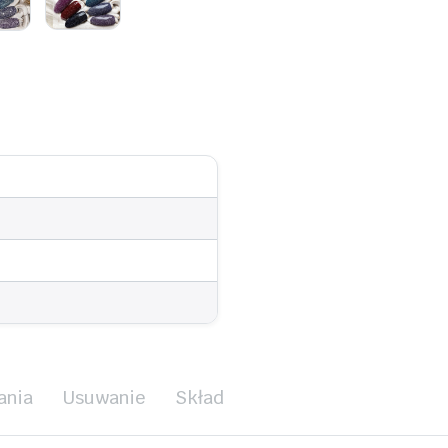
ania
Usuwanie
Skład