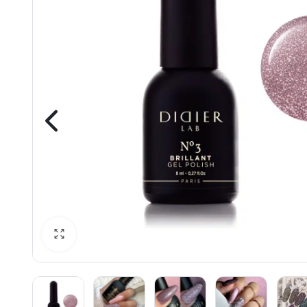
awiczki