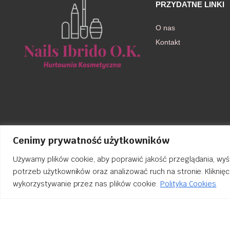
PRZYDATNE LINKI
O nas
Kontakt
Cenimy prywatność użytkowników
Używamy plików cookie, aby poprawić jakość przeglądania, wyś
potrzeb użytkowników oraz analizować ruch na stronie. Kliknię
wykorzystywanie przez nas plików cookie.
Polityka Cookies
Order Tracking
nailsibrido.pl Copyright © 2024
BSK Media
– Part of
BSK Group
. All 