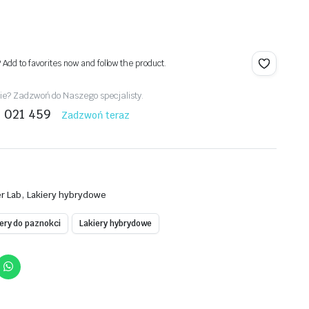
? Add to favorites now and follow the product.
e? Zadzwoń do Naszego specjalisty.
1 021 459
Zadzwoń teraz
,
er Lab
Lakiery hybrydowe
iery do paznokci
Lakiery hybrydowe