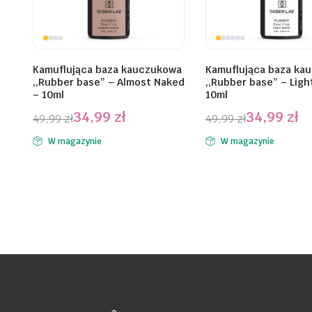
Kamuflująca baza kauczukowa
Kamuflująca baza ka
,,Rubber base” – Almost Naked
,,Rubber base” – Ligh
– 10ml
10ml
34,99
zł
34,99
zł
49,99
zł
49,99
zł
Pierwotna
Aktualna
Pierwotna
Aktualna
W magazynie
W magazynie
cena
cena
cena
cena
wynosiła:
wynosi:
wynosiła:
wynosi:
49,99 zł.
34,99 zł.
49,99 zł.
34,99 zł.