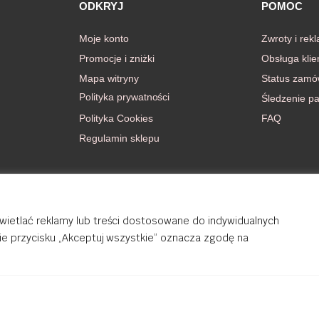
ODKRYJ
POMOC
Moje konto
Zwroty i rek
Promocje i zniżki
Obsługa klie
Mapa witryny
Status zamó
Polityka prywatności
Śledzenie pa
Polityka Cookies
FAQ
Regulamin sklepu
wietlać reklamy lub treści dostosowane do indywidualnych
cie przycisku „Akceptuj wszystkie” oznacza zgodę na
rights reserved.