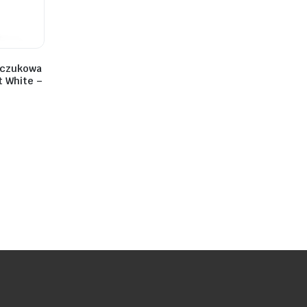
uczukowa
t White –