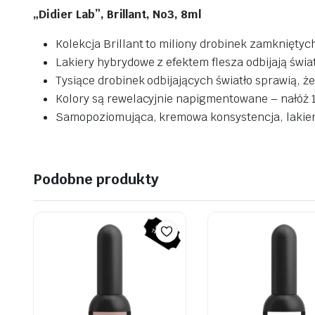
„Didier Lab”, Brillant, No3, 8ml
Kolekcja Brillant to miliony drobinek zamkniętyc
Lakiery hybrydowe z efektem flesza
odbijają świa
Tysiące drobinek odbijających światło sprawią, że
Kolory są rewelacyjnie napigmentowane –
n
ałóż 
Samopoziomująca, kremowa konsystencja, lakie
Podobne produkty