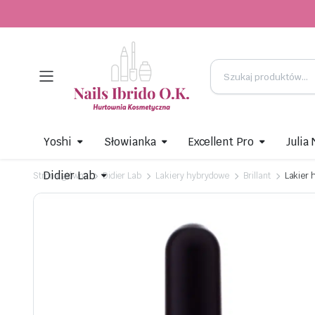
Yoshi
Słowianka
Excellent Pro
Julia
Didier Lab
Strona główna
Didier Lab
Lakiery hybrydowe
Brillant
Lakier 