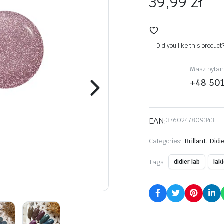
39,99
zł
Did you like this product
Masz pytani
+48 50
EAN:
3760247809343
,
Categories:
Brillant
Didi
Tags:
didier lab
lak