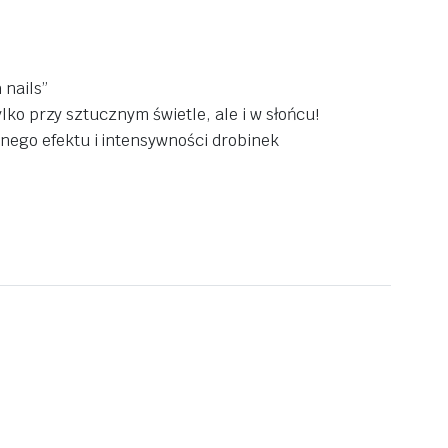
 nails”
ylko przy sztucznym świetle, ale i w słońcu!
anego efektu i intensywności drobinek