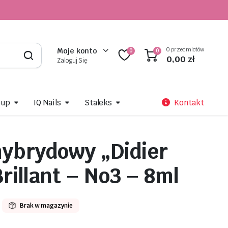
0 przedmiotów
Moje konto
0
0
0,00
zł
Zaloguj Się
oup
IQ Nails
Staleks
Kontakt
hybrydowy „Didier
rillant – No3 – 8ml
Brak w magazynie