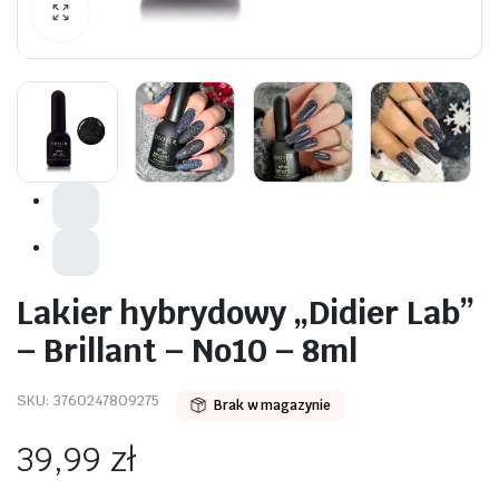
awiczki
Lakier hybrydowy „Didier Lab”
– Brillant – No10 – 8ml
SKU:
3760247809275
Brak w magazynie
39,99
zł