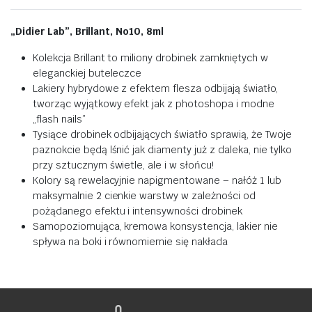
„Didier Lab”, Brillant, No10, 8ml
Kolekcja Brillant to miliony drobinek zamkniętych w
eleganckiej buteleczce
Lakiery hybrydowe z efektem flesza
odbijają światło,
tworząc wyjątkowy efekt jak z photoshopa i modne
„flash nails”
Tysiące drobinek odbijających światło sprawią, że Twoje
paznokcie będą lśnić jak diamenty już z daleka, nie tylko
przy sztucznym świetle, ale i w słońcu!
Kolory są rewelacyjnie napigmentowane –
n
ałóż 1 lub
maksymalnie 2 cienkie warstwy w zależności od
pożądanego efektu i intensywności drobinek
Samopoziomująca, kremowa konsystencja, lakier
nie
spływa na boki i równomiernie się nakłada