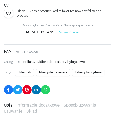
Did you like this product? Add to favorites now and follow the
product.
Masz pytanie? Zadzwoń do Naszego specjalisty.
+48 501 021 459
Zadzwoń teraz
EAN:
3760247809275
,
,
Categories:
Brillant
Didier Lab
Lakiery hybrydowe
Tags:
didier lab
lakiery do paznokci
Lakiery hybrydowe
Opis
Informacje dodatkowe
Sposób używania
Usuwanie
Skład