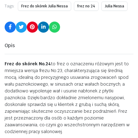
Tags:
Frez do skórek Julia Nessa
frez no 24
Julia Nessa
Opis
Frez do skórek No.24
to frez o oznaczeniu różowym jest to
mniejsza wersja frezu No.23, charakteryzująca się średnią
mocą, idealną do precyzyjnego usuwania zrogowaceń spod
wału paznokciowego, w sinusach oraz wałach bocznych, a
dodatkowo wypoleruje wał i usunie nabłonek z płytki
paznokcia. Dzięki bardzo dokładnie zmielonemu nasypowi,
doskonale sprawdzi się u klientek z grubą i suchą skórą,
zapewniając skuteczne oczyszczanie bez podrażnień. Frez
jest przeznaczony dla osób o każdym poziomie
zaawansowania, co czyni go wszechstronnym narzędziem w
codziennej pracy salonowej.