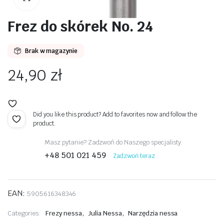
Frez do skórek No. 24
awiczki
Brak w magazynie
24,90
zł
Did you like this product? Add to favorites now and follow the
product.
Masz pytanie? Zadzwoń do Naszego specjalisty.
+48 501 021 459
Zadzwoń teraz
EAN:
5905616348346
,
,
Categories:
Frezy nessa
Julia Nessa
Narzędzia nessa