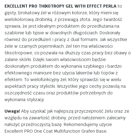
EXCELLENT PRO THIXOTROPY GEL WITH EFFECT PERLA
to
gęsty, brokatowy żel w różowym kolorze, który mieni się
wielokolorową drobinką, z przewagą złota. Jego twardość
sprawia, że jest idealnym produktem do przedłużania na
szablonie lub tipsie w dowolnych długościach. Doskonały
również do przedłużeń i pracy z dual formami. Jak wszystkie
żele w czarnych pojemnikach, żel ten ma właściwości
tiksotropowe, co pozwala na dłuższy czas pracy bez obawy o
zalane skórki. Dzięki swoim właściwościom będzie
doskonałym produktem do wykonania szybkiego i bardzo
efektownego manicure bez użycia lakierów lub topów z
efektem. To wielofunkcyjny żel, który sprawdzi się w wielu
aspektach pracy stylistki. Wszystkie jego cechy pozwolą na
oszczędność czasu oraz produktów potrzebnych do
wykonania stylizacji.
Uwaga!
Aby uzyskać jak najlepszą przyczepność żelu oraz ze
względu na zawartość drobiny, przed nałożeniem zalecamy
nałożyć przeźroczystą bazę. Rekomendujemy użycie
Excellent PRO One Coat Multifunction Grafen Base.