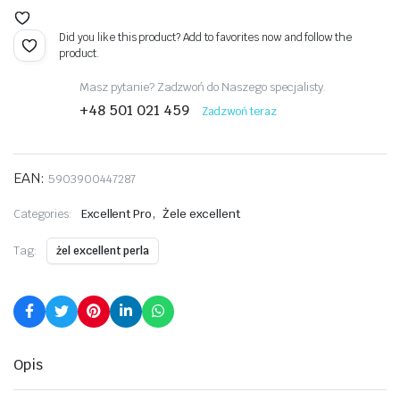
Did you like this product? Add to favorites now and follow the
product.
Masz pytanie? Zadzwoń do Naszego specjalisty.
+48 501 021 459
Zadzwoń teraz
EAN:
5903900447287
,
Categories:
Excellent Pro
Żele excellent
Tag:
żel excellent perla
Opis