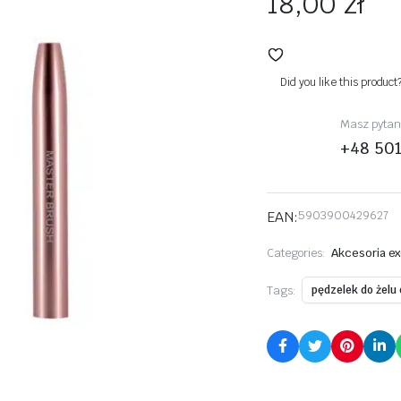
18,00
zł
Did you like this product
Masz pytani
+48 50
EAN:
5903900429627
Categories:
Akcesoria ex
Tags:
pędzelek do żelu 