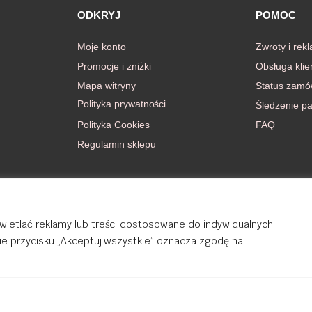
ODKRYJ
POMOC
Moje konto
Zwroty i rek
Promocje i zniżki
Obsługa klie
Mapa witryny
Status zamó
Polityka prywatności
Śledzenie pa
Polityka Cookies
FAQ
Regulamin sklepu
wietlać reklamy lub treści dostosowane do indywidualnych
cie przycisku „Akceptuj wszystkie” oznacza zgodę na
rights reserved.