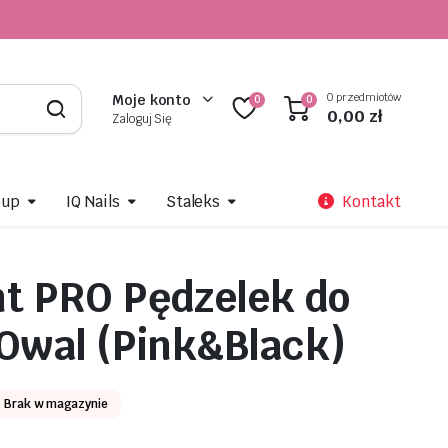
0 przedmiotów
Moje konto
0
0
0,00
zł
Zaloguj Się
oup
IQ Nails
Staleks
Kontakt
nt PRO Pędzelek do
 Owal (Pink&Black)
Brak w magazynie