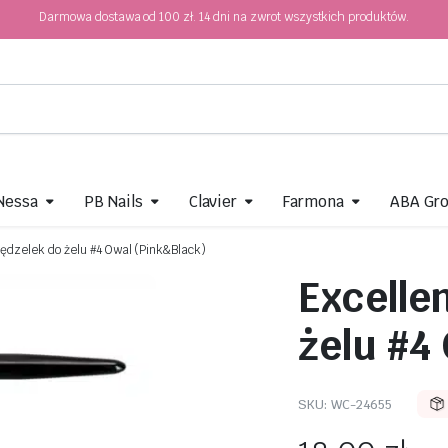
Darmowa dostawa od 100 zł. 14 dni na zwrot wszystkich produktów.
 Nessa
PB Nails
Clavier
Farmona
ABA Gr
Pędzelek do żelu #4 Owal (Pink&Black)
Excelle
żelu #4
SKU:
WC-24655