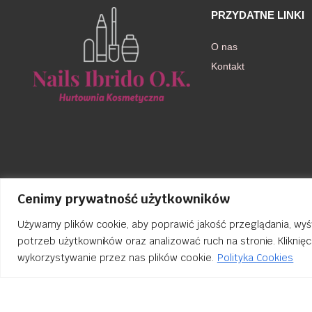
PRZYDATNE LINKI
O nas
Kontakt
Cenimy prywatność użytkowników
Używamy plików cookie, aby poprawić jakość przeglądania, wyś
potrzeb użytkowników oraz analizować ruch na stronie. Kliknię
wykorzystywanie przez nas plików cookie.
Polityka Cookies
Order Tracking
nailsibrido.pl Copyright © 2024
BSK Media
– Part of
BSK Group
. All 