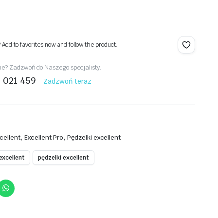
? Add to favorites now and follow the product.
e? Zadzwoń do Naszego specjalisty.
1 021 459
Zadzwoń teraz
,
,
cellent
Excellent Pro
Pędzelki excellent
excellent
pędzelki excellent