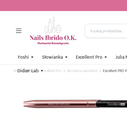
Yoshi
Słowianka
Excellent Pro
Julia
Didier Lab
Strona główna
Excellent Pro
Akcesoria excellent
Excellent PRO 