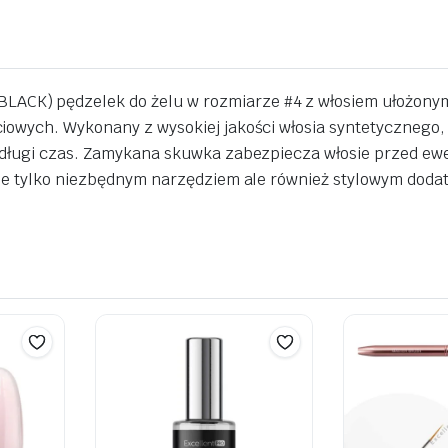
K) pędzelek do żelu w rozmiarze #4 z włosiem ułożonym n
owych. Wykonany z wysokiej jakości włosia syntetycznego, k
a długi czas. Zamykana skuwka zabezpiecza włosie przed ew
nie tylko niezbędnym narzędziem ale również stylowym doda