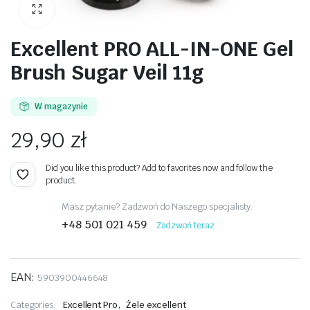
Excellent PRO ALL-IN-ONE Gel
Brush Sugar Veil 11g
awiczki
W magazynie
29,90
zł
Did you like this product? Add to favorites now and follow the
product.
Masz pytanie? Zadzwoń do Naszego specjalisty.
+48 501 021 459
Zadzwoń teraz
EAN:
5903900446648
,
Categories:
Excellent Pro
Żele excellent