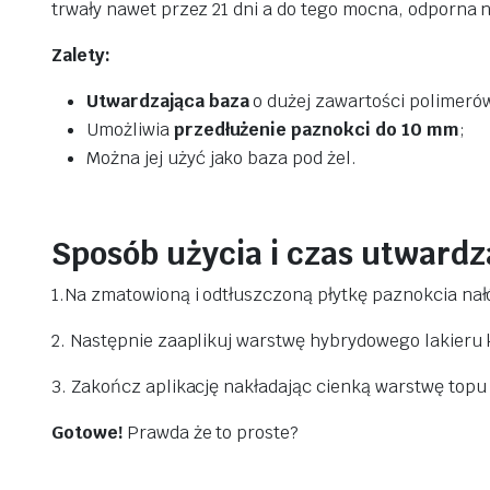
trwały nawet przez 21 dni a do tego mocna, odporna n
Zalety:
Utwardzająca baza
o dużej zawartości polimeró
Umożliwia
przedłużenie paznokci do 10 mm
;
Można jej użyć jako baza pod żel.
Sposób użycia i czas utwardz
1.Na zmatowioną i odtłuszczoną płytkę paznokcia nał
2. Następnie zaaplikuj warstwę hybrydowego lakieru 
3. Zakończ aplikację nakładając cienką warstwę topu 
Gotowe!
Prawda że to proste?