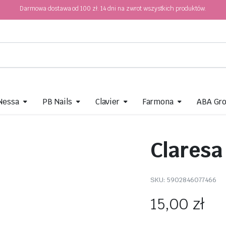
Darmowa dostawa od 100 zł. 14 dni na zwrot wszystkich produktów.
 Nessa
PB Nails
Clavier
Farmona
ABA Gr
Claresa
SKU:
5902846077466
15,00
zł