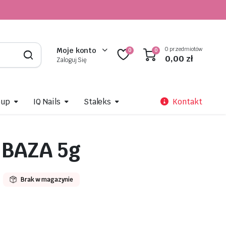
0 przedmiotów
Moje konto
0
0
0,00
zł
Zaloguj Się
oup
IQ Nails
Staleks
Kontakt
 BAZA 5g
Brak w magazynie