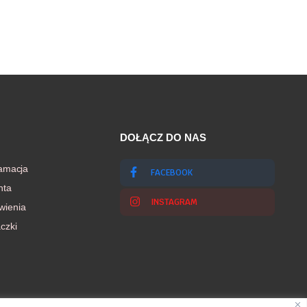
DOŁĄCZ DO NAS
lamacja
FACEBOOK
nta
INSTAGRAM
wienia
czki