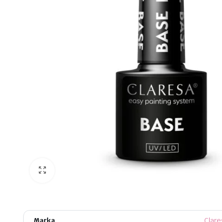
awiczki
Marka
Clare