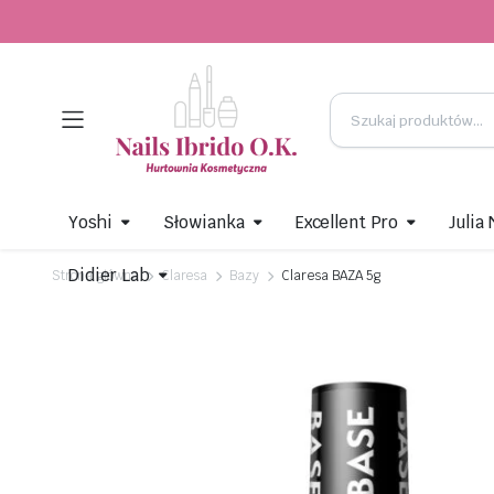
Yoshi
Słowianka
Excellent Pro
Julia
Didier Lab
Strona główna
Claresa
Bazy
Claresa BAZA 5g