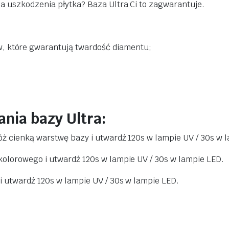
a uszkodzenia płytka? Baza Ultra Ci to zagwarantuje.
w, które gwarantują twardość diamentu;
ania bazy Ultra:
óż cienką warstwę bazy i utwardź 120s w lampie UV / 30s w 
kolorowego i utwardź 120s w lampie UV / 30s w lampie LED.
i utwardź 120s w lampie UV / 30s w lampie LED.