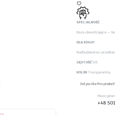
SPECJALNOŚĆ
Baza utwardzająca — twa
DLA KOGO?
Nadbudowanie i przedłuże
GĘSTOŚĆ
5/5
KOLOR
Transparentny
Did you like this product
Masz pytani
+48 50
sa