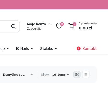
0 przedmiotów
Moje konto
0
0
0,00
zł
Zaloguj Się
oup
IQ Nails
Staleks
Kontakt
:
Show: