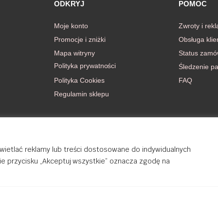
ODKRYJ
POMOC
Moje konto
Zwroty i rek
Promocje i zniżki
Obsługa klie
Mapa witryny
Status zamó
Polityka prywatności
Śledzenie pa
Polityka Cookies
FAQ
Regulamin sklepu
wietlać reklamy lub treści dostosowane do indywidualnych
cie przycisku „Akceptuj wszystkie” oznacza zgodę na
rights reserved.