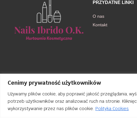
PRZYDATNE LINKI
O nas
Kontakt
Cenimy prywatność użytkowników
Używamy plików cookie, aby poprawić jakość przeglądania, wyś
potrzeb użytkowników oraz analizować ruch na stronie. Kliknię
wykorzystywanie przez nas plików cookie.
Polityka Cookies
Order Tracking
nailsibrido.pl Copyright © 2024
BSK Media
– Part of
BSK Group
. All 