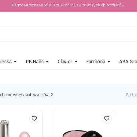
Darmowa dostawa od 100 zł. 14 dni na zwrot wszystkich produktów.
 Nessa
PB Nails
Clavier
Farmona
ABA Gr
etlanie wszystkich wyników: 2
Sortuj