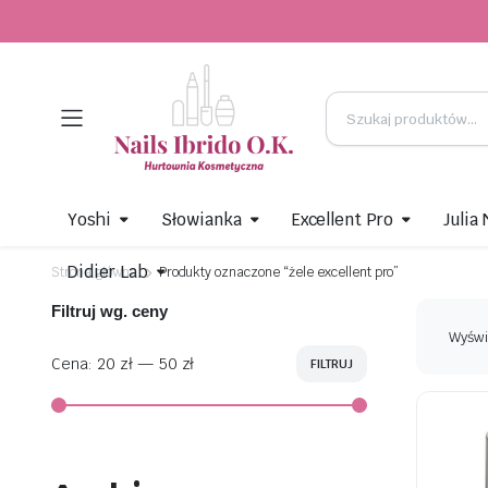
Yoshi
Słowianka
Excellent Pro
Julia
Didier Lab
Strona główna
Produkty oznaczone “żele excellent pro”
Filtruj wg. ceny
Wyświ
Cena:
20 zł
—
50 zł
FILTRUJ
Cena
Cena
min
max