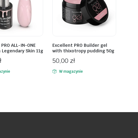
t PRO ALL-IN-ONE
Excellent PRO Builder gel
h Legendary Skin 11g
with thixotropy pudding 50g
ł
50,00
zł
zynie
W magazynie