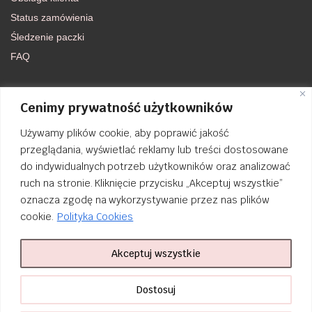
Status zamówienia
Śledzenie paczki
FAQ
DOŁĄCZ DO NAS
Cenimy prywatność użytkowników
Używamy plików cookie, aby poprawić jakość
FACEBOOK
przeglądania, wyświetlać reklamy lub treści dostosowane
do indywidualnych potrzeb użytkowników oraz analizować
INSTAGRAM
ruch na stronie. Kliknięcie przycisku „Akceptuj wszystkie”
oznacza zgodę na wykorzystywanie przez nas plików
cookie.
Polityka Cookies
Akceptuj wszystkie
Order Tracking
nailsibrido.pl Copyright © 2024
BSK Media
– Part of
BSK Group
. All
Dostosuj
rights reserved.