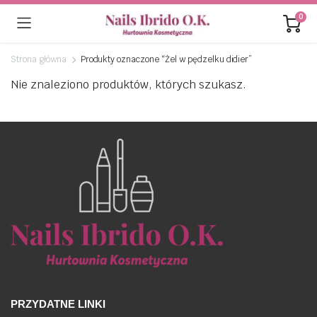
0
Strona główna
Produkty oznaczone “Żel w pędzelku didier”
Nie znaleziono produktów, których szukasz.
PRZYDATNE LINKI