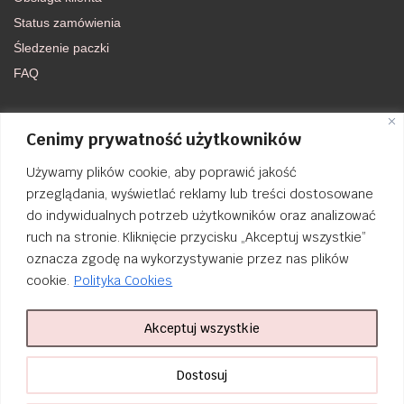
Status zamówienia
Śledzenie paczki
FAQ
DOŁĄCZ DO NAS
Cenimy prywatność użytkowników
Używamy plików cookie, aby poprawić jakość
FACEBOOK
przeglądania, wyświetlać reklamy lub treści dostosowane
do indywidualnych potrzeb użytkowników oraz analizować
INSTAGRAM
ruch na stronie. Kliknięcie przycisku „Akceptuj wszystkie”
oznacza zgodę na wykorzystywanie przez nas plików
cookie.
Polityka Cookies
Akceptuj wszystkie
Order Tracking
nailsibrido.pl Copyright © 2024
BSK Media
– Part of
BSK Group
. All
Dostosuj
rights reserved.