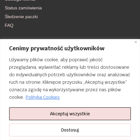
Status zamówienia
Śledzenie paczki
FAQ
DOŁĄCZ DO NAS
Cenimy prywatność użytkowników
Używamy plików cookie, aby poprawić jakość
FACEBOOK
przeglądania, wyświetlać reklamy lub treści dostosowane
do indywidualnych potrzeb użytkowników oraz analizować
INSTAGRAM
ruch na stronie. Kliknięcie przycisku „Akceptuj wszystkie”
oznacza zgodę na wykorzystywanie przez nas plików
cookie.
Polityka Cookies
Akceptuj wszystkie
Order Tracking
nailsibrido.pl Copyright © 2024
BSK Media
– Part of
BSK Group
. All
Dostosuj
rights reserved.