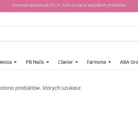
Darmowa dostawa od 100 zł. 14 dni na zwrot wszystkich produktów.
 Nessa
PB Nails
Clavier
Farmona
ABA Gr
eziono produktów, których szukasz.