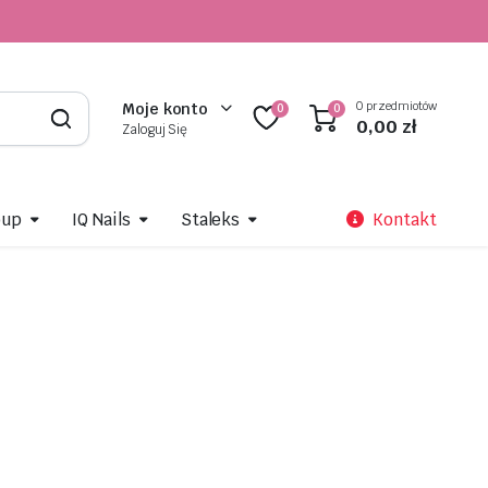
0 przedmiotów
Moje konto
0
0
0,00
zł
Zaloguj Się
oup
IQ Nails
Staleks
Kontakt