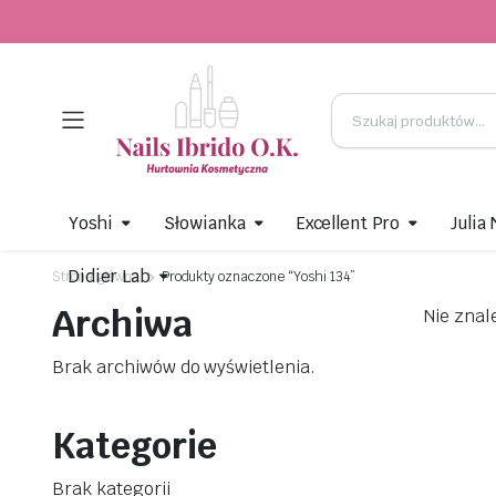
Yoshi
Słowianka
Excellent Pro
Julia
Didier Lab
Strona główna
Produkty oznaczone “Yoshi 134”
Archiwa
Nie znal
Brak archiwów do wyświetlenia.
Kategorie
Brak kategorii