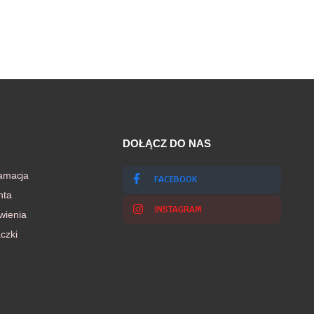
DOŁĄCZ DO NAS
lamacja
FACEBOOK
nta
INSTAGRAM
wienia
czki