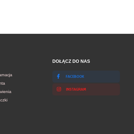
DOŁĄCZ DO NAS
lamacja
FACEBOOK
nta
INSTAGRAM
wienia
czki