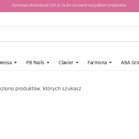
Darmowa dostawa od 100 zł. 14 dni na zwrot wszystkich produktów.
 Nessa
PB Nails
Clavier
Farmona
ABA Gr
eziono produktów, których szukasz.