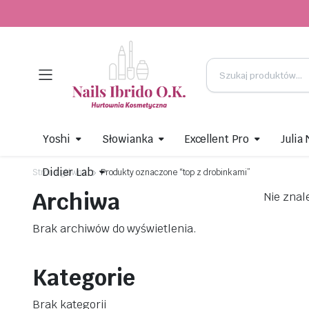
Yoshi
Słowianka
Excellent Pro
Julia
Didier Lab
Strona główna
Produkty oznaczone “top z drobinkami”
Archiwa
Nie znal
Brak archiwów do wyświetlenia.
Kategorie
Brak kategorii