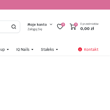
0 przedmiotów
Moje konto
0
0
0,00
zł
Zaloguj Się
oup
IQ Nails
Staleks
Kontakt