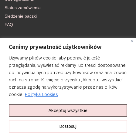
Status zamówienia
Śledzenie paczki
FAQ
DOŁĄCZ DO NAS
Cenimy prywatność użytkowników
Używamy plików cookie, aby poprawić jakość
FACEBOOK
przeglądania, wyświetlać reklamy lub treści dostosowane
do indywidualnych potrzeb użytkowników oraz analizować
INSTAGRAM
ruch na stronie. Kliknięcie przycisku „Akceptuj wszystkie”
oznacza zgodę na wykorzystywanie przez nas plików
cookie.
Polityka Cookies
Akceptuj wszystkie
Order Tracking
nailsibrido.pl Copyright © 2024
BSK Media
– Part of
BSK Group
. All
Dostosuj
rights reserved.