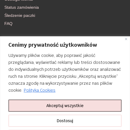
Status zamówienia
Śledzenie paczki
FAQ
DOŁĄCZ DO NAS
Cenimy prywatność użytkowników
Używamy plików cookie, aby poprawić jakość
FACEBOOK
przeglądania, wyświetlać reklamy lub treści dostosowane
do indywidualnych potrzeb użytkowników oraz analizować
INSTAGRAM
ruch na stronie. Kliknięcie przycisku „Akceptuj wszystkie”
oznacza zgodę na wykorzystywanie przez nas plików
cookie.
Polityka Cookies
Akceptuj wszystkie
Order Tracking
nailsibrido.pl Copyright © 2024
BSK Media
– Part of
BSK Group
. All
Dostosuj
rights reserved.