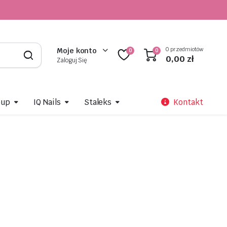
0 przedmiotów
Moje konto
0
0
0,00
zł
Zaloguj Się
oup
IQ Nails
Staleks
Kontakt