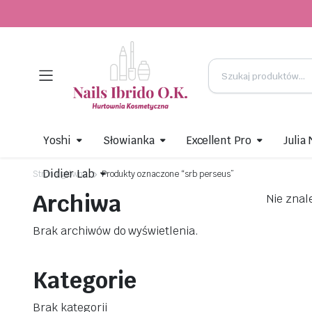
Yoshi
Słowianka
Excellent Pro
Julia
Didier Lab
Strona główna
Produkty oznaczone “srb perseus”
Archiwa
Nie znal
Brak archiwów do wyświetlenia.
Kategorie
Brak kategorii