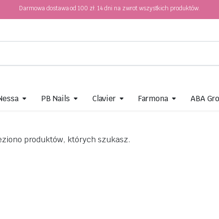
Darmowa dostawa od 100 zł. 14 dni na zwrot wszystkich produktów.
 Nessa
PB Nails
Clavier
Farmona
ABA Gr
eziono produktów, których szukasz.