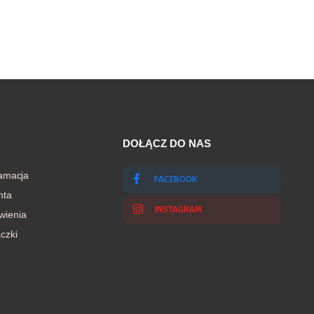
DOŁĄCZ DO NAS
lamacja
FACEBOOK
nta
INSTAGRAM
wienia
czki