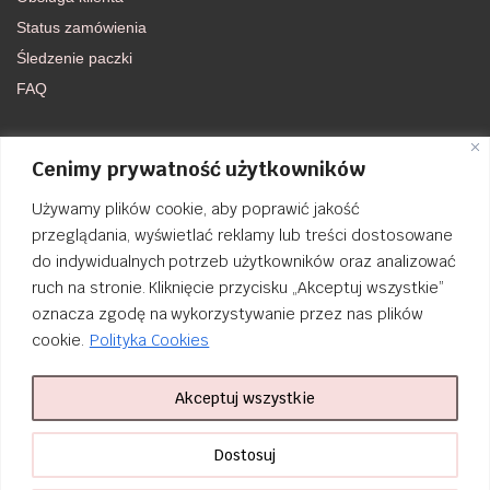
Status zamówienia
Śledzenie paczki
FAQ
DOŁĄCZ DO NAS
Cenimy prywatność użytkowników
Używamy plików cookie, aby poprawić jakość
FACEBOOK
przeglądania, wyświetlać reklamy lub treści dostosowane
do indywidualnych potrzeb użytkowników oraz analizować
INSTAGRAM
ruch na stronie. Kliknięcie przycisku „Akceptuj wszystkie”
oznacza zgodę na wykorzystywanie przez nas plików
cookie.
Polityka Cookies
Akceptuj wszystkie
Order Tracking
nailsibrido.pl Copyright © 2024
BSK Media
– Part of
BSK Group
. All
Dostosuj
rights reserved.