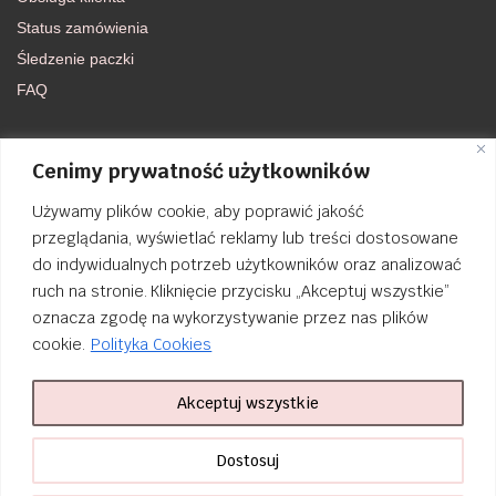
Status zamówienia
Śledzenie paczki
FAQ
DOŁĄCZ DO NAS
Cenimy prywatność użytkowników
Używamy plików cookie, aby poprawić jakość
FACEBOOK
przeglądania, wyświetlać reklamy lub treści dostosowane
do indywidualnych potrzeb użytkowników oraz analizować
INSTAGRAM
ruch na stronie. Kliknięcie przycisku „Akceptuj wszystkie”
oznacza zgodę na wykorzystywanie przez nas plików
cookie.
Polityka Cookies
Akceptuj wszystkie
Order Tracking
nailsibrido.pl Copyright © 2024
BSK Media
– Part of
BSK Group
. All
Dostosuj
rights reserved.