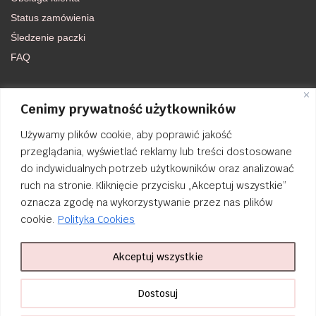
Status zamówienia
Śledzenie paczki
FAQ
DOŁĄCZ DO NAS
Cenimy prywatność użytkowników
Używamy plików cookie, aby poprawić jakość
FACEBOOK
przeglądania, wyświetlać reklamy lub treści dostosowane
do indywidualnych potrzeb użytkowników oraz analizować
INSTAGRAM
ruch na stronie. Kliknięcie przycisku „Akceptuj wszystkie”
oznacza zgodę na wykorzystywanie przez nas plików
cookie.
Polityka Cookies
Akceptuj wszystkie
Order Tracking
nailsibrido.pl Copyright © 2024
BSK Media
– Part of
BSK Group
. All
Dostosuj
rights reserved.