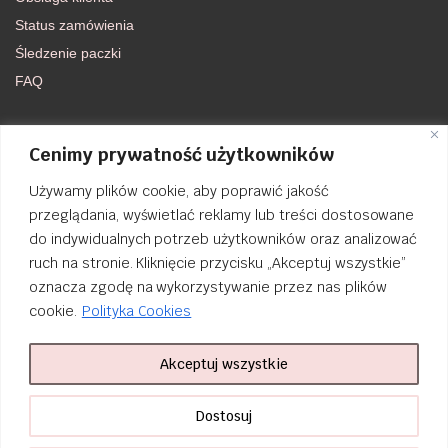
Status zamówienia
Śledzenie paczki
FAQ
DOŁĄCZ DO NAS
Cenimy prywatność użytkowników
Używamy plików cookie, aby poprawić jakość
FACEBOOK
przeglądania, wyświetlać reklamy lub treści dostosowane
do indywidualnych potrzeb użytkowników oraz analizować
INSTAGRAM
ruch na stronie. Kliknięcie przycisku „Akceptuj wszystkie”
oznacza zgodę na wykorzystywanie przez nas plików
cookie.
Polityka Cookies
Akceptuj wszystkie
Order Tracking
nailsibrido.pl Copyright © 2024
BSK Media
– Part of
BSK Group
. All
Dostosuj
rights reserved.