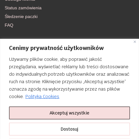
Status zamówienia
Śledzenie paczki
FAQ
DOŁĄCZ DO NAS
Cenimy prywatność użytkowników
Używamy plików cookie, aby poprawić jakość
FACEBOOK
przeglądania, wyświetlać reklamy lub treści dostosowane
do indywidualnych potrzeb użytkowników oraz analizować
INSTAGRAM
ruch na stronie. Kliknięcie przycisku „Akceptuj wszystkie”
oznacza zgodę na wykorzystywanie przez nas plików
cookie.
Polityka Cookies
Akceptuj wszystkie
Order Tracking
nailsibrido.pl Copyright © 2024
BSK Media
– Part of
BSK Group
. All
Dostosuj
rights reserved.