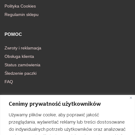
Polityka Cookies
Regulamin sklepu
POMOC
Zwroty i reklamacja
Obsługa klienta
Status zamówienia
Śledzenie paczki
FAQ
DOŁĄCZ DO NAS
Cenimy prywatność użytkowników
Używamy plików cookie, aby poprawić jakość
FACEBOOK
przeglądania, wyświetlać reklamy lub treści dostosowane
do indywidualnych potrzeb użytkowników oraz analizować
INSTAGRAM