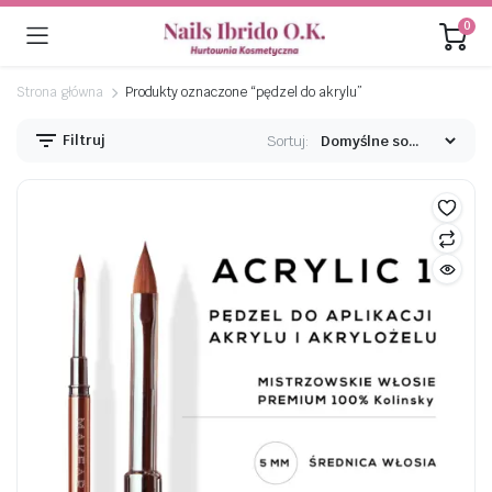
0
Strona główna
Produkty oznaczone “pędzel do akrylu”
Filtruj
Sortuj:
na
na
n
x