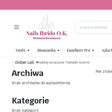
Yoshi
Słowianka
Excellent Pro
Julia
Didier Lab
Strona główna
Produkty oznaczone “nakładki ścierne”
Archiwa
Nie znal
Brak archiwów do wyświetlenia.
Kategorie
Brak kategorii