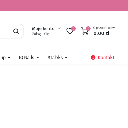
0 przedmiotów
Moje konto
0
0
0,00
zł
Zaloguj Się
oup
IQ Nails
Staleks
Kontakt