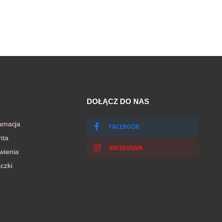
DOŁĄCZ DO NAS
lamacja
FACEBOOK
nta
INSTAGRAM
wienia
czki