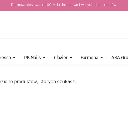
Darmowa dostawa od 100 zł. 14 dni na zwrot wszystkich produktów.
 Nessa
PB Nails
Clavier
Farmona
ABA Gr
eziono produktów, których szukasz.