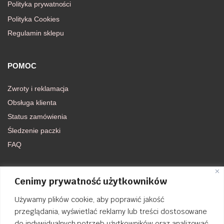
Polityka prywatności
Polityka Cookies
Regulamin sklepu
POMOC
Zwroty i reklamacja
Obsługa klienta
Status zamówienia
Śledzenie paczki
FAQ
DOŁĄCZ DO NAS
Cenimy prywatność użytkowników
Używamy plików cookie, aby poprawić jakość
FACEBOOK
przeglądania, wyświetlać reklamy lub treści dostosowane
do indywidualnych potrzeb użytkowników oraz analizować