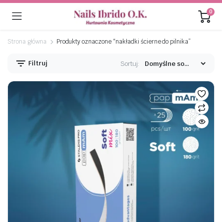
0
Strona główna
Produkty oznaczone “nakładki ścierne do pilnika”
Filtruj
Sortuj:
na
na
n
x