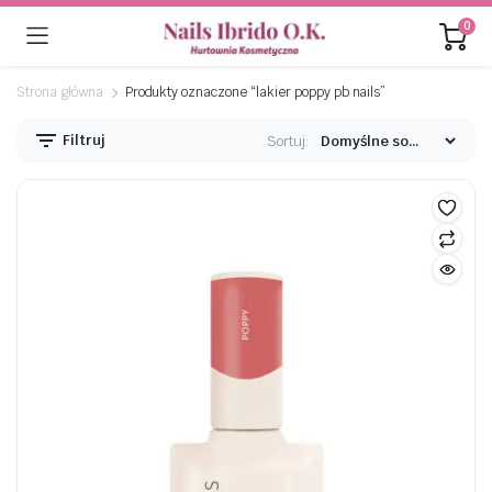
0
Strona główna
Produkty oznaczone “lakier poppy pb nails”
Filtruj
Sortuj:
na
na
n
x