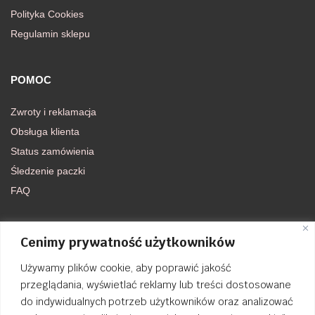
Polityka Cookies
Regulamin sklepu
POMOC
Zwroty i reklamacja
Obsługa klienta
Status zamówienia
Śledzenie paczki
FAQ
DOŁĄCZ DO NAS
Cenimy prywatność użytkowników
Używamy plików cookie, aby poprawić jakość
FACEBOOK
przeglądania, wyświetlać reklamy lub treści dostosowane
do indywidualnych potrzeb użytkowników oraz analizować
INSTAGRAM