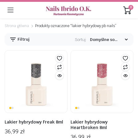
0
Strona główna
Produkty oznaczone “lakier hybrydowy pb nails”
Filtruj
Sortuj:
na
na
n
x
Lakier hybrydowy Freak 8ml
Lakier hybrydowy
Heartbroken 8ml
36,99
zł
36,99
zł