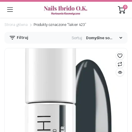
0
Strona główna
Produkty oznaczone “lakier 423”
Filtruj
Sortuj:
na
na
n
x