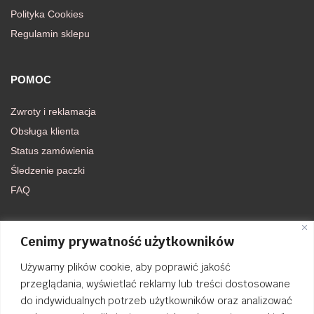
Polityka Cookies
Regulamin sklepu
POMOC
Zwroty i reklamacja
Obsługa klienta
Status zamówienia
Śledzenie paczki
FAQ
DOŁĄCZ DO NAS
Cenimy prywatność użytkowników
Używamy plików cookie, aby poprawić jakość
FACEBOOK
przeglądania, wyświetlać reklamy lub treści dostosowane
do indywidualnych potrzeb użytkowników oraz analizować
INSTAGRAM