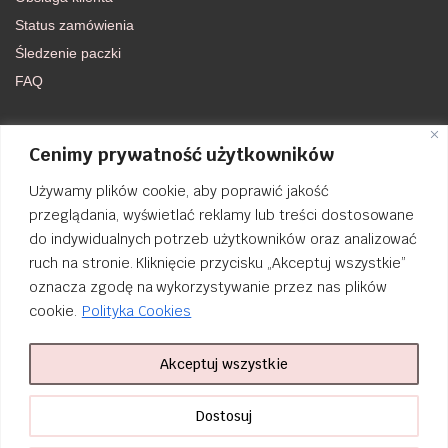
Status zamówienia
Śledzenie paczki
FAQ
DOŁĄCZ DO NAS
Cenimy prywatność użytkowników
Używamy plików cookie, aby poprawić jakość
FACEBOOK
przeglądania, wyświetlać reklamy lub treści dostosowane
do indywidualnych potrzeb użytkowników oraz analizować
INSTAGRAM
ruch na stronie. Kliknięcie przycisku „Akceptuj wszystkie”
oznacza zgodę na wykorzystywanie przez nas plików
cookie.
Polityka Cookies
Akceptuj wszystkie
Order Tracking
nailsibrido.pl Copyright © 2024
BSK Media
– Part of
BSK Group
. All
Dostosuj
rights reserved.