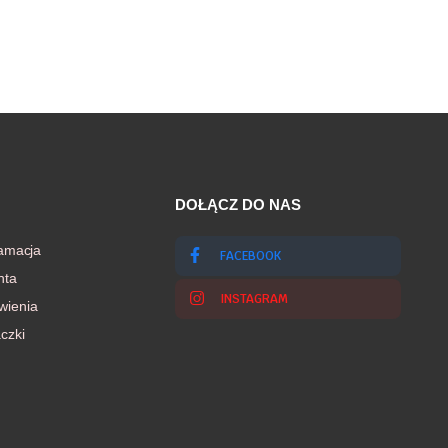
DOŁĄCZ DO NAS
lamacja
FACEBOOK
nta
INSTAGRAM
wienia
czki