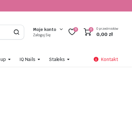
0 przedmiotów
Moje konto
0
0
0,00
zł
Zaloguj Się
oup
IQ Nails
Staleks
Kontakt