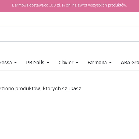
Darmowa dostawa od 100 zł. 14 dni na zwrot wszystkich produktów.
 Nessa
PB Nails
Clavier
Farmona
ABA Gr
eziono produktów, których szukasz.