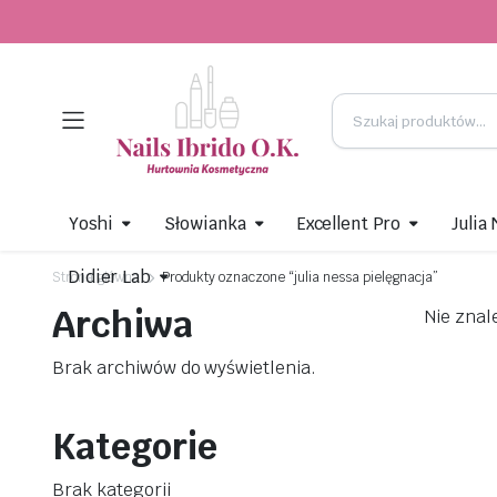
Yoshi
Słowianka
Excellent Pro
Julia
Didier Lab
Strona główna
Produkty oznaczone “julia nessa pielęgnacja”
Archiwa
Nie znal
Brak archiwów do wyświetlenia.
Kategorie
Brak kategorii