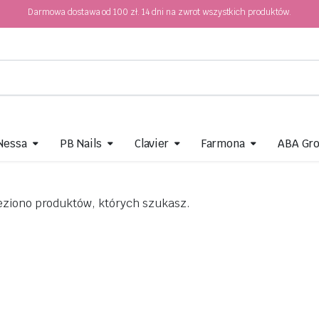
Darmowa dostawa od 100 zł. 14 dni na zwrot wszystkich produktów.
 Nessa
PB Nails
Clavier
Farmona
ABA Gr
eziono produktów, których szukasz.