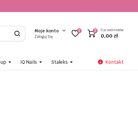
0 przedmiotów
Moje konto
0
0
0,00
zł
Zaloguj Się
oup
IQ Nails
Staleks
Kontakt