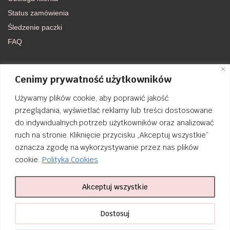
Status zamówienia
Śledzenie paczki
FAQ
DOŁĄCZ DO NAS
Cenimy prywatność użytkowników
Używamy plików cookie, aby poprawić jakość
FACEBOOK
przeglądania, wyświetlać reklamy lub treści dostosowane
do indywidualnych potrzeb użytkowników oraz analizować
INSTAGRAM
ruch na stronie. Kliknięcie przycisku „Akceptuj wszystkie”
oznacza zgodę na wykorzystywanie przez nas plików
cookie.
Polityka Cookies
Akceptuj wszystkie
Order Tracking
nailsibrido.pl Copyright © 2024
BSK Media
– Part of
BSK Group
. All
Dostosuj
rights reserved.