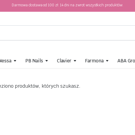
Darmowa dostawa od 100 zł. 14 dni na zwrot wszystkich produktów.
 Nessa
PB Nails
Clavier
Farmona
ABA Gr
eziono produktów, których szukasz.