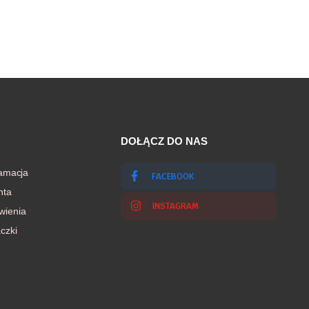
DOŁĄCZ DO NAS
lamacja
FACEBOOK
nta
INSTAGRAM
wienia
czki