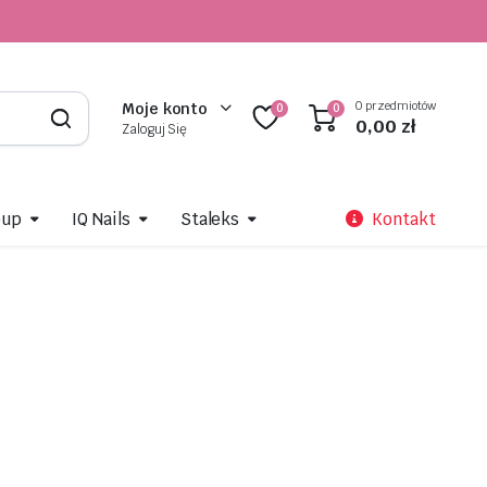
0 przedmiotów
Moje konto
0
0
0,00
zł
Zaloguj Się
oup
IQ Nails
Staleks
Kontakt