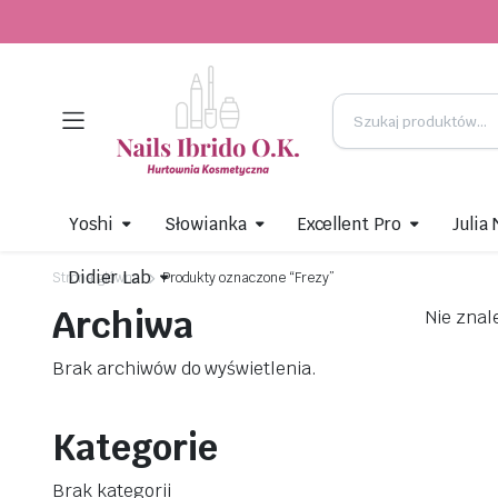
Yoshi
Słowianka
Excellent Pro
Julia
Didier Lab
Strona główna
Produkty oznaczone “Frezy”
Archiwa
Nie znal
Brak archiwów do wyświetlenia.
Kategorie
Brak kategorii