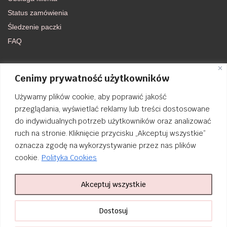
Status zamówienia
Śledzenie paczki
FAQ
DOŁĄCZ DO NAS
Cenimy prywatność użytkowników
Używamy plików cookie, aby poprawić jakość
FACEBOOK
przeglądania, wyświetlać reklamy lub treści dostosowane
do indywidualnych potrzeb użytkowników oraz analizować
INSTAGRAM
ruch na stronie. Kliknięcie przycisku „Akceptuj wszystkie”
oznacza zgodę na wykorzystywanie przez nas plików
cookie.
Polityka Cookies
Akceptuj wszystkie
Order Tracking
nailsibrido.pl Copyright © 2024
BSK Media
– Part of
BSK Group
. All
Dostosuj
rights reserved.